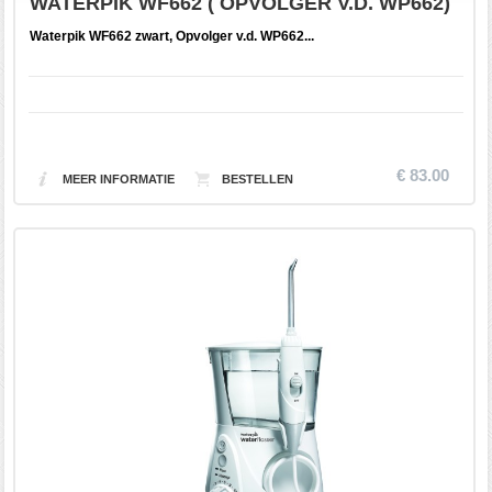
WATERPIK WF662 ( OPVOLGER V.D. WP662)
Waterpik WF662 zwart, Opvolger v.d. WP662...
€ 83.00
MEER INFORMATIE