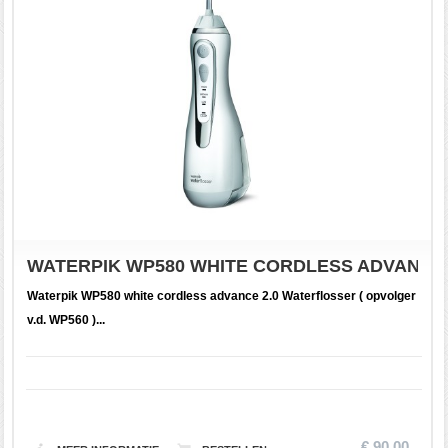
WATERPIK WP580 WHITE CORDLESS ADVANCE
Waterpik WP580 white cordless advance 2.0 Waterflosser ( opvolger
v.d. WP560 )...
€ 90.00