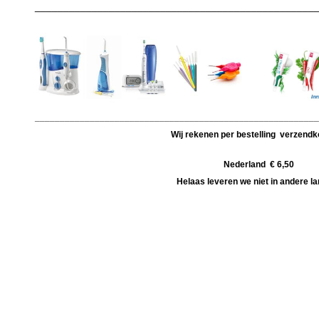
_________________________________________________
_________________________________________________________
Wij rekenen per bestelling verzendk
Nederland
€ 6,50
Helaas leveren we niet in andere l