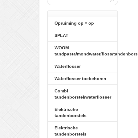
Opruiming op = op
SPLAT
WOOM
tandpasta/mondwater/floss/tandenbors
Waterflosser
Waterflosser toebehoren
Combi
tandenborstel/waterflosser
Elektrische
tandenborstels
Elektrische
tandenborstels