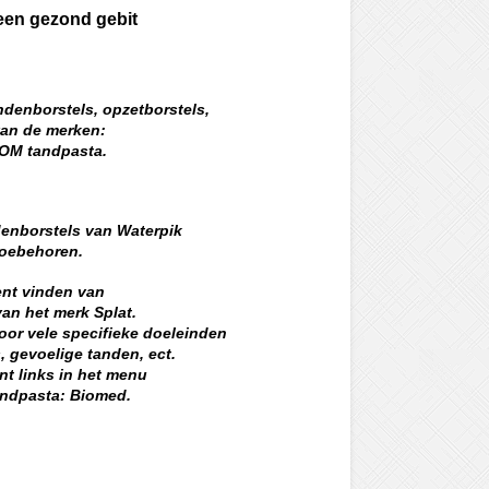
 een gezond gebit
andenborstels, opzetborstels,
van de merken:
OOM tandpasta.
denborstels van Waterpik
 toebehoren.
ent vinden van
van het merk Splat.
voor vele specifieke doeleinden
, gevoelige tanden, ect.
ent links in het menu
tandpasta: Biomed.