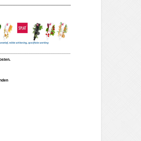
_____________________________
________________________________
osten.
anden