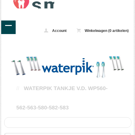
Account
Winkelwagen (0 artikelen)
//
WATERPIK TANKJE V.D. WP560-
562-563-580-582-583