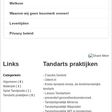
Welkom
Waarom wij geen keurmerk voeren!
Levertijden
Privacy beleid
|
Meer
Links
Tandarts praktijken
Categorieën
-
Claudia Geduld
-
IJdent.nl
Algemeen
( 8 )
-
Kriele tandarts breda, de kindvriendelijke
Waterpik
( 3 )
tandarts
Splat Tandpasta
( 1 )
-
Lassus Tandartsen
Tandarts praktijken
( 8 )
-
preventief gezondheidsonderzoek
-
Tandartspraktijk Minerva
-
Tandartspraktijk Wippolder
-
Tandartspraktijk WIT in Amsterdam