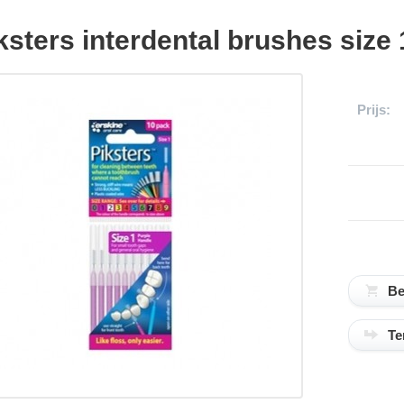
ksters interdental brushes size
Prijs:
tels
Te