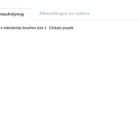
Afbeeldingen en videos
mschrijving
rs interdental brushes size 1 10stuks purple