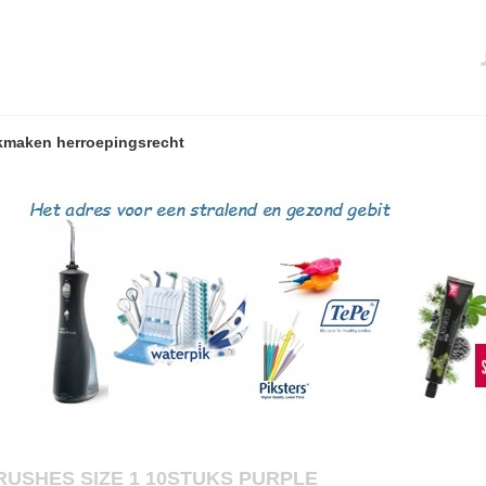
kmaken herroepingsrecht
RUSHES SIZE 1 10STUKS PURPLE