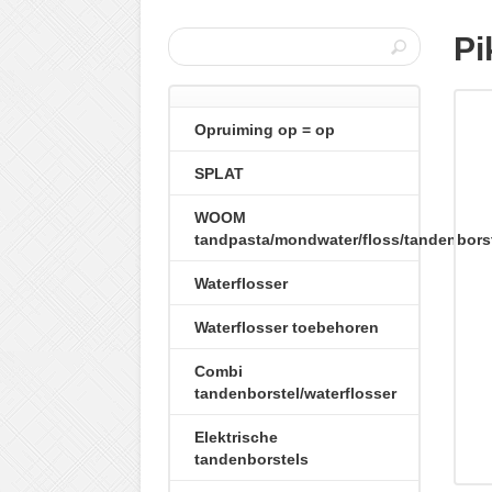
Pi
Opruiming op = op
SPLAT
WOOM
tandpasta/mondwater/floss/tandenbors
Waterflosser
Waterflosser toebehoren
Combi
tandenborstel/waterflosser
Elektrische
tandenborstels